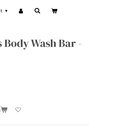
ct
 Body Wash Bar -
n