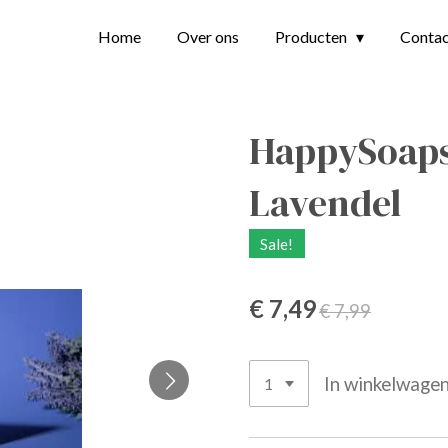
Home
Over ons
Producten
Conta
HappySoaps
Lavendel
Sale!
€ 7,49
€ 7,99
In winkelwage