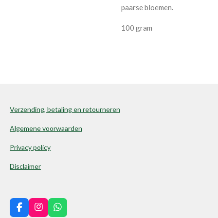
paarse bloemen.
100 gram
Verzending, betaling en retourneren
Algemene voorwaarden
Privacy policy
Disclaimer
F
I
W