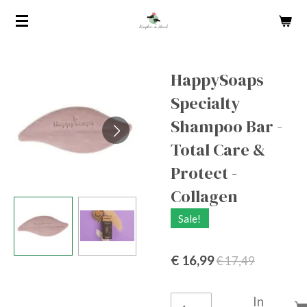
Ga
direct
naar
de
HappySoaps
hoofdinhoud
Specialty
Shampoo Bar -
Total Care &
Protect -
Collagen
Sale!
€ 16,99
€ 17,49
In