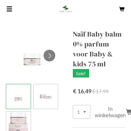
Ga
direct
naar
de
Naïf Baby balm
hoofdinhoud
0% parfum
voor Baby &
kids 75 ml
Sale!
€ 16,49
€ 17,99
In
winkelwagen