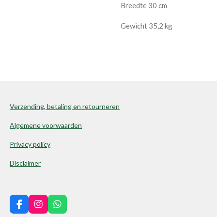
Breedte 30 cm
Gewicht 35,2 kg
Verzending, betaling en retourneren
Algemene voorwaarden
Privacy policy
Disclaimer
F
I
W
a
n
h