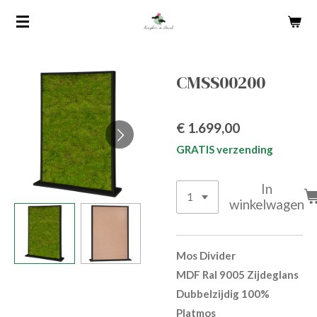
Ga
direct
naar
de
CMSS00200
hoofdinhoud
€ 1.699,00
GRATIS verzending
In
winkelwagen
Mos Divider
MDF Ral 9005 Zijdeglans
Dubbelzijdig 100%
Platmos