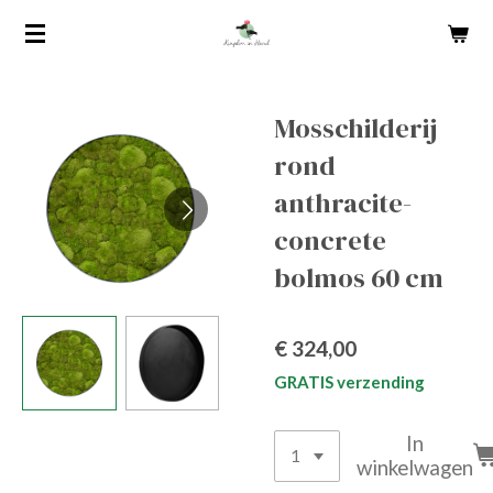
Ga
direct
naar
de
Mosschilderij
hoofdinhoud
rond
anthracite-
concrete
bolmos 60 cm
€ 324,00
GRATIS verzending
In
winkelwagen