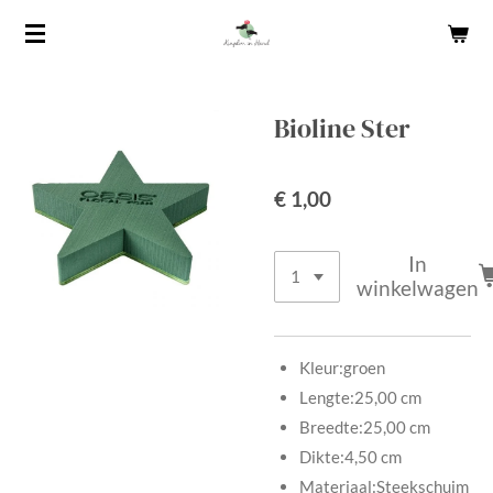
Ga
direct
naar
de
Bioline Ster
hoofdinhoud
€ 1,00
In
winkelwagen
Kleur:
groen
Lengte:
25,00 cm
Breedte:
25,00 cm
Dikte:
4,50 cm
Materiaal:
Steekschuim