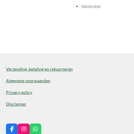
Vorm:
ster
Verzending, betaling en retourneren
Algemene voorwaarden
Privacy policy
Disclaimer
F
I
W