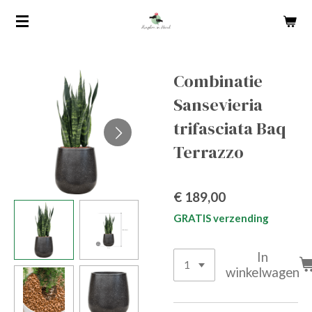
Ga
direct
naar
de
Combinatie
hoofdinhoud
Sansevieria
trifasciata Baq
Terrazzo
€ 189,00
GRATIS verzending
In
winkelwagen