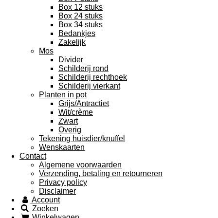
Box 12 stuks
Box 24 stuks
Box 34 stuks
Bedankjes
Zakelijk
Mos
Divider
Schilderij rond
Schilderij rechthoek
Schilderij vierkant
Planten in pot
Grijs/Antractiet
Wit/crème
Zwart
Overig
Tekening huisdier/knuffel
Wenskaarten
Contact
Algemene voorwaarden
Verzending, betaling en retourneren
Privacy policy
Disclaimer
Account
Zoeken
Winkelwagen