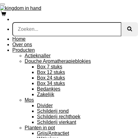
Ga
direct
naar
de
hoofdinhoud
Home
Over ons
Producten
Actieknaller
Douche Aromatherapieblokjes
Box 7 stuks
Box 12 stuks
Box 24 stuks
Box 34 stuks
Bedankjes
Zakelijk
Mos
Divider
Schilderij rond
Schilderij rechthoek
Schilderij vierkant
Planten in pot
Grijs/Antractiet