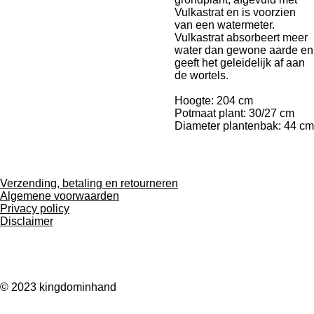
Vulkastrat en is voorzien
van een watermeter.
Vulkastrat absorbeert meer
water dan gewone aarde en
geeft het geleidelijk af aan
de wortels.
Hoogte: 204 cm
Potmaat plant: 30/27 cm
Diameter plantenbak: 44 cm
Verzending, betaling en retourneren
Algemene voorwaarden
Privacy policy
Disclaimer
F
I
W
a
n
h
© 2023 kingdominhand
c
s
a
e
t
t