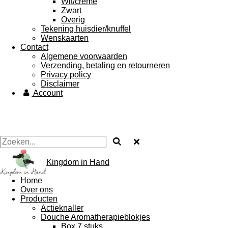
Wit/crème
Zwart
Overig
Tekening huisdier/knuffel
Wenskaarten
Contact
Algemene voorwaarden
Verzending, betaling en retourneren
Privacy policy
Disclaimer
Account
Kingdom in Hand
Home
Over ons
Producten
Actieknaller
Douche Aromatherapieblokjes
Box 7 stuks