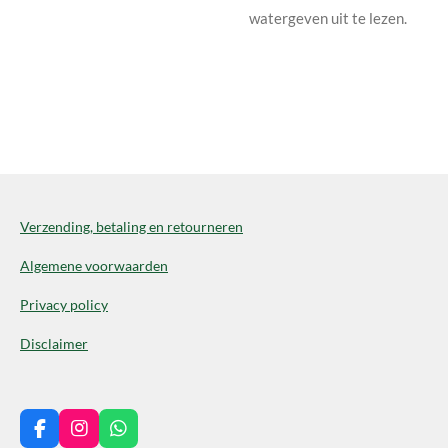
watergeven uit te lezen.
Verzending, betaling en retourneren
Algemene voorwaarden
Privacy policy
Disclaimer
F
I
W