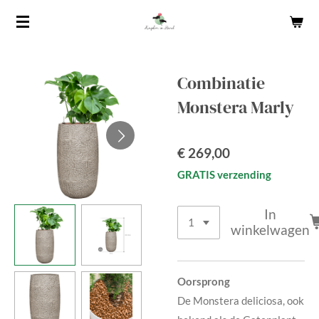
Ga
direct
naar
de
Combinatie
hoofdinhoud
Monstera Marly
€ 269,00
GRATIS verzending
In
winkelwagen
Oorsprong
De Monstera deliciosa, ook