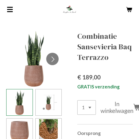
Ga
direct
naar
de
Combinatie
hoofdinhoud
Sansevieria Baq
Terrazzo
€ 189,00
GRATIS verzending
In
winkelwagen
Oorsprong