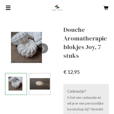
Ga
direct
naar
de
Douche
hoofdinhoud
Aromatherapie
blokjes Joy, 7
stuks
€ 12,95
Cadeautje?
Is het een cadeautje en
wil je er een persoonlijke
boodschap bij? Vermeld