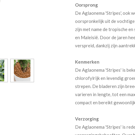
Oorsprong
De Aglaonema 'Stripes', ook w
oorspronkelijk uit de vochtig
zijn met name de tropische en
en Maleisië. Door de jaren hee
verspreid, dankzij zijn aantr
Kenmerken
De Aglaonema 'Stripes' is bek
chlorofylrijk en levendig groen
strepen. De bladeren zijn bre
varieren in lengte, tot een max
compact en bereikt gewoonlijk
Verzorging
De Aglaonema 'Stripes' is rede
verzorgingsbehoeften. Over h