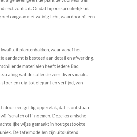
ndirect zonlicht. Omdat hij oorspronkelijk uit
 goed omgaan met weinig licht, waardoor hij een
kwaliteit plantenbakken, waar vanaf het
ie aandacht is besteed aan detail en afwerking.
schillende materialen heeft iedere Baq
itstraling wat de collectie zeer divers maakt:
n stoer en ruig tot elegant en verfijnd, van
h door een grillig oppervlak, dat is ontstaan
e wij “scratch off” noemen. Deze keramische
chtelijke wijze gemaakt in houtgestookte
uniek. De tafelmodellen zijn uitsluitend