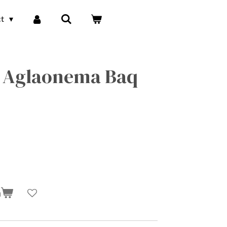
ct
 Aglaonema Baq
n