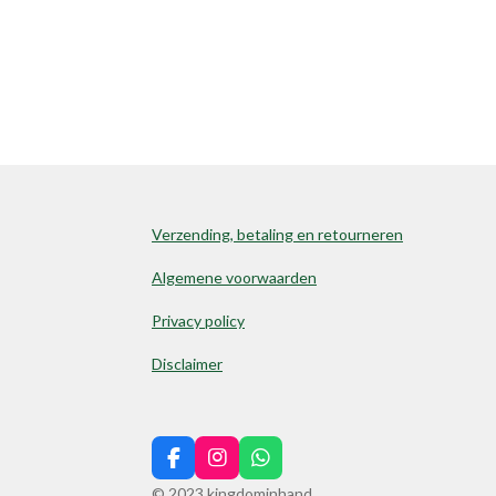
Verzending, betaling en retourneren
Algemene voorwaarden
Privacy policy
Disclaimer
F
I
W
a
n
h
© 2023 kingdominhand