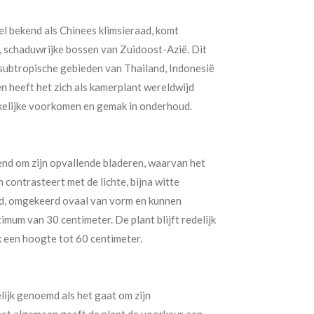
el bekend als Chinees klimsieraad, komt
e, schaduwrijke bossen van Zuidoost-Azië. Dit
 subtropische gebieden van Thailand, Indonesië
n heeft het zich als kamerplant wereldwijd
ekkelijke voorkomen en gemak in onderhoud.
end om zijn opvallende bladeren, waarvan het
 contrasteert met de lichte, bijna witte
ed, omgekeerd ovaal van vorm en kunnen
imum van 30 centimeter. De plant blijft redelijk
 een hoogte tot 60 centimeter.
lijk genoemd als het gaat om zijn
et algemeen geeft de plant de voorkeur aan