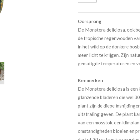
Oorsprong
De Monstera deliciosa, ook be
de tropische regenwouden van
in het wild op de donkere bos
meer licht te krijgen. Zijn na
gematigde temperaturen en v
Kenmerken
De Monstera deliciosa is een 
glanzende bladeren die wel 3
plant zijn de diepe insnijdinge
uitstraling geven. De plant kan
van een mosstok, een klimplan
omstandigheden bloeien en pr
die tot 20 cm lang kan worden