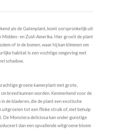
kend als de Gatenplant, komt oorspronkelijk uit
 Midden- en Zuid-Amerika. Hier groeit de plant
bodem of in de bomen, waar hij kan klimmen om
tuurlijke habitat is een vochtige omgeving met
eel schaduw.
krachtige groene kamerplant met grote,
0 cm breed kunnen worden. Kenmerkend voor de
n in de bladeren, die de plant een exotische
 uitgroeien tot een flinke struik of, met behulp
t. De Monstera deliciosa kan onder gunstige
oduceert dan een opvallende witgroene bloem
.