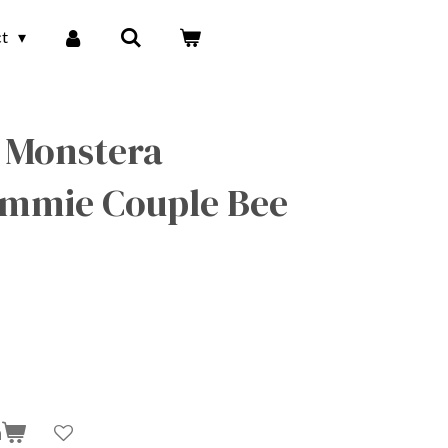
ct
 Monstera
ammie Couple Bee
n