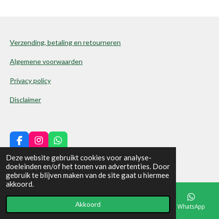
Verzending, betaling en retourneren
Algemene voorwaarden
Privacy policy
Disclaimer
F
I
W
a
n
h
© 2023 kingdominhand
Deze website gebruikt cookies voor analyse-
c
s
a
doeleinden en/of het tonen van advertenties. Door
e
t
t
gebruik te blijven maken van de site gaat u hiermee
b
a
s
akkoord.
o
g
A
o
r
p
Akkoord
k
a
p
E-mailadres
Telefoonnummer
Facebook
WhatsApp
m